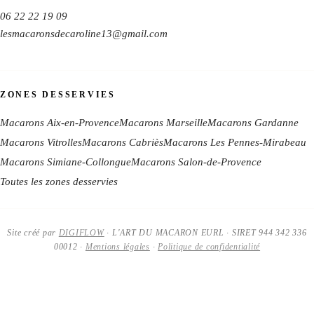
06 22 22 19 09
lesmacaronsdecaroline13@gmail.com
ZONES DESSERVIES
Macarons Aix-en-Provence
Macarons Marseille
Macarons Gardanne
Macarons Vitrolles
Macarons Cabriès
Macarons Les Pennes-Mirabeau
Macarons Simiane-Collongue
Macarons Salon-de-Provence
Toutes les zones desservies
Site créé par
DIGIFLOW
·
L'ART DU MACARON
EURL
· SIRET
944 342 336
00012
·
Mentions légales
·
Politique de confidentialité